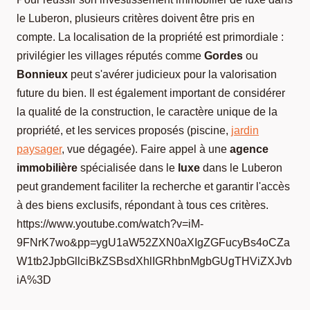
le Luberon, plusieurs critères doivent être pris en
compte. La localisation de la propriété est primordiale :
privilégier les villages réputés comme
Gordes
ou
Bonnieux
peut s'avérer judicieux pour la valorisation
future du bien. Il est également important de considérer
la qualité de la construction, le caractère unique de la
propriété, et les services proposés (piscine,
jardin
paysager
, vue dégagée). Faire appel à une
agence
immobilière
spécialisée dans le
luxe
dans le Luberon
peut grandement faciliter la recherche et garantir l'accès
à des biens exclusifs, répondant à tous ces critères.
https://www.youtube.com/watch?v=iM-
9FNrK7wo&pp=ygU1aW52ZXN0aXIgZGFucyBs4oCZa
W1tb2JpbGllciBkZSBsdXhlIGRhbnMgbGUgTHViZXJvb
iA%3D